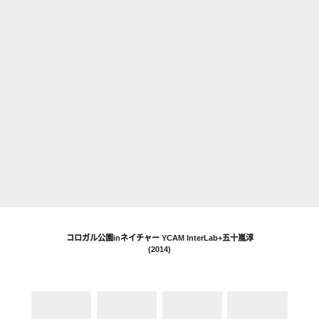
WORKS
コロガル公園inネイチャー YCAM InterLab+五十嵐淳
(2014)